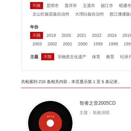
不限
昆明市
普洱市
玉溪市
丽江市
昭通
文山壮族苗族自治州
大理白族自治州
怒江傈僳族
年份
不限
2019
2020
2021
2022
2024
201
2003
2002
2001
2000
1999
1998
199
主题
不限
非物质文化遗产
体育
教育
纪录
共检索到 216 条相关内容，本页显示第 1 至 6 条记录。
智者之音2005CD
主题：
歌曲演唱