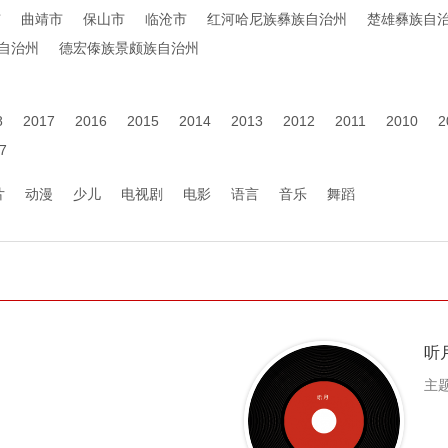
市
曲靖市
保山市
临沧市
红河哈尼族彝族自治州
楚雄彝族自
自治州
德宏傣族景颇族自治州
8
2017
2016
2015
2014
2013
2012
2011
2010
2
7
片
动漫
少儿
电视剧
电影
语言
音乐
舞蹈
听
主