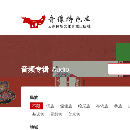
音频专辑
民族
不限
佤族
傈僳族
哈尼族
布依族
彝族
基诺族
景颇族
普米族
地域