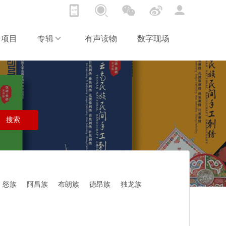
项目
专辑
有声读物
数字现场
怒族
阿昌族
布朗族
德昂族
独龙族